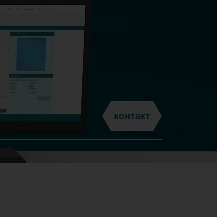
ля
 при
контакт