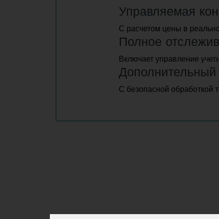
Управляемая кон
С расчетом цены в реально
Полное отслежив
Включает управление учет
Дополнительный 
С безопасной обработкой т