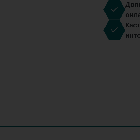
Доп
онл
Кас
инт