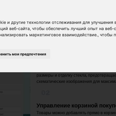
Функция и процедура
okie и другие технологии отслеживания для улучшения
ций веб-сайта
,
чтобы обеспечить лучший опыт на веб-
нализировать маркетинговое взаимодействие.
,
чтобы 
01
Управляемая конфигурация
енить мои предпочтения
Платформа предлагает интуитивно поня
категориями, такими как «стеклопакет»,
далее. ступеньПроцесс ступень -for- по
размеры и отделку стекла, предотвраща
схематические изображения для максим
02
Управление корзиной покуп
Товары можно добавлять прямо в корзин