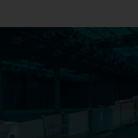
обработки листового сте
АВТОНОМНЫЙ
LiTROS Load
LiTROS Load
Двухсторонняя стацион
станция для удаления 
стекла была специальн
разработана для удале
необработанных размер
LiTROS Float Cut-Tilt
LiTROS Float C
Tilt
Система резки LiTROS с
для резки и декорирова
флоат-стекла с наклон
элементами.