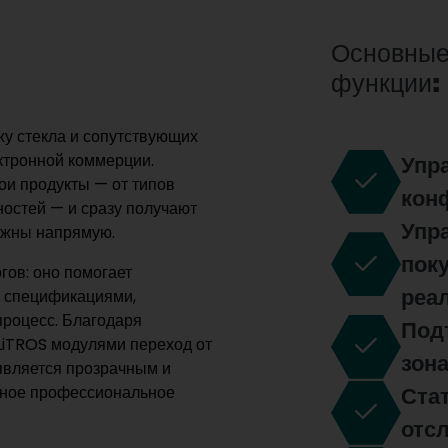
Основные
функции:
у стекла и сопутствующих
ктронной коммерции.
Упр
ои продукты — от типов
кон
ностей — и сразу получают
Упр
ожны напрямую.
поку
гов: оно помогает
реа
и спецификациями,
процесс. Благодаря
Под
LiTROS модулями переход от
зон
 является прозрачным и
нное профессиональное
Стат
отс