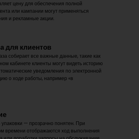
ляет цену для обеспечения полной
иента или кампании могут применяться
ия и рекламные акции.
на для клиентов
за собирает все важные данные, такие как
чном кабинете клиенты могут видеть историю
 Автоматические уведомления по электронной
ию о ходе работы, например «в
ие
 упаковки — прозрачно понятен. При
ьном времени отображаются ход выполнения
ата или доработки запросы на обслуживание