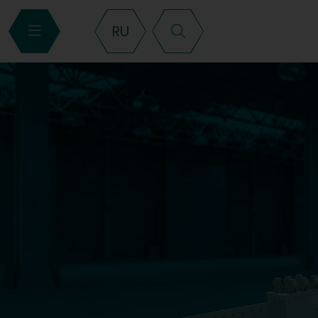
Search
RU