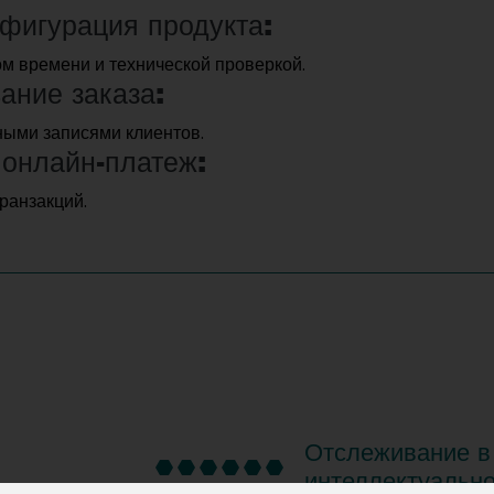
фигурация продукта:
м времени и технической проверкой.
ание заказа:
ными записями клиентов.
онлайн-платеж:
ранзакций.
Отслеживание в
интеллектуально