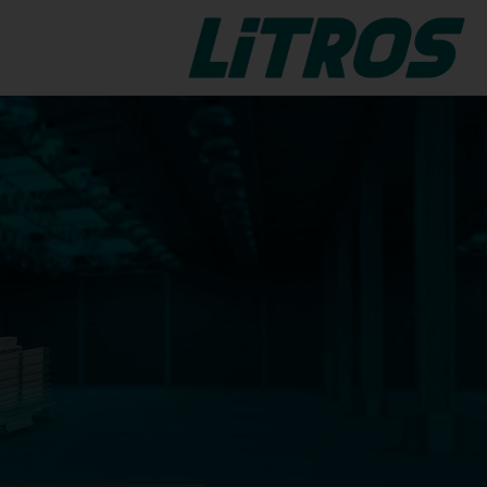
кла.
LiTROS Float Cut
LiTROS Float Cut
арная
Надежная система резки
LiTROS
стекла LiTROS для резки и
о
декорирования флоат-стекла.
ния
ов.
LiTROS Float Break
ut-
LiTROS Float Break
Тот, что LiTROS система
предназначен для ручной
текла
резки контролируемое
ния
разделение флоат-стекла.
ными