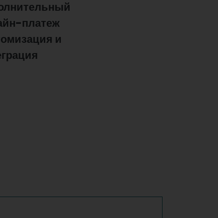
олнительный
айн-платеж
томизация и
еграция