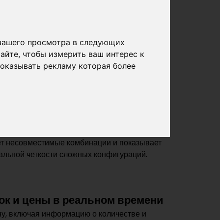
 вашего просмотра в следующих
сайте
,
чтобы измерить ваш интерес к
показывать рекламу которая более
 продукта
тный интерфейс с тематическими
 «балюстрады» или «душевые стены» и так
зволяет заказчику определить толщину,
ет несовместимые комбинации и показывает
альной четкости сложных конфигураций.
ок и цены в реальном времени
у, включая информацию о количестве и