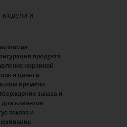
 модули и
авляемая
фигурация продукта
авление корзиной
пок и цены в
льном времени
тверждение заказа и
а для клиентов
ус заказа и
леживание