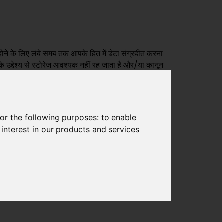
होने के लिए लंबे समय तक आपके हित में डेटा संग्रहीत करना
े उद्देश्य से स्टोरेज आवश्यक नहीं रह जाता है और/या कानून
काउंटिंग के लिए प्रासंगिक हैं, यानी किताबें और रिकॉर्ड, साथ
े के लिए आवश्यक किसी भी डेटा को संग्रहीत करेंगे।
or the following purposes:
to enable
interest in our products and services
के लिए अनुरोध भेजा है, तो इसे किसी अन्य कंपनी को अग्रेषित
धित किया जाएगा LiSEC
समूह और केवल एक प्रस्ताव तैयार
 को भी भेजे गए हैं (नीचे दिए गए लिंक के तहत पाया जा
, तो संभव है कि तीसरे देश के कानून आपके व्यक्तिगत डेटा
आपकी स्पष्ट सहमति से होगा।