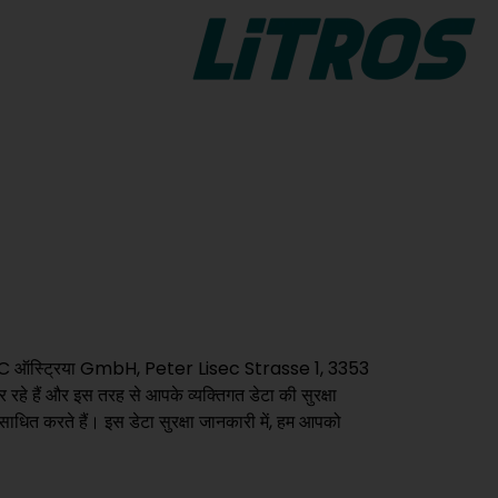
LiTROS Float Cut
LiTROS Float Cut
ो तरफा,
फ्लोट ग्लास को काटने और सजाने
ेशन को
LiTROS के लिए विश्वसनीय ग्लास कटिंग
 था।
सिस्टम।
LiTROS Float Break
ut-
LiTROS Float Break
फ्लोट नियंत्रित पृथक्करण ग्लास को
मैन्युअल रूप से काटने LiTROS प्रणाली
iTROS
के लिए।
ए ग्लास
SEC ऑस्ट्रिया GmbH, Peter Lisec Strasse 1, 3353
रहे हैं और इस तरह से आपके व्यक्तिगत डेटा की सुरक्षा
ता है
धित करते हैं। इस डेटा सुरक्षा जानकारी में, हम आपको
रैक - लोड
।