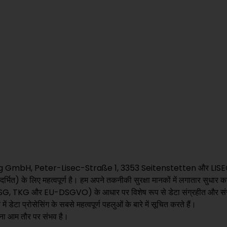
अकेले खड़े हो जाओ
LiTROS Load
LiTROS Load
कच्चे आयामों को हटाने के लिए द
स्थिर LiTROS ग्लास रिमूवल स्ट
विशेष रूप से विकसित किया गया
LiTROS Float Cut-Tilt
LiTROS Float C
Tilt
टिल्टिंग तत्वों के साथ फ्लोट L
ग्लास को काटने और सजाने के लि
कटिंग सिस्टम।
C Holding GmbH, Peter-Lisec-Straße 1, 3353 Seitenstetten और LI
त) के लिए महत्वपूर्ण है। हम अपने तकनीकी सुरक्षा मानकों में लगातार सुधार कर 
LiTROS एक रैक घूमता है
LiTROS एक रैक घूम
ों (DSG, TKG और EU-DSGVO) के आधार पर विशेष रूप से डेटा संग्रहीत और संसा
 में डेटा प्रोसेसिंग के सबसे महत्वपूर्ण पहलुओं के बारे में सूचित करते हैं।
फ्लैट ग्लास के लिए रोटेटेबल ए-
रना आम तौर पर संभव है।
करते समय अधिकतम लचीलापन