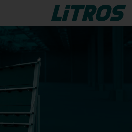
LiTROS Float Cut
LiTROS Float Cut
ो तरफा,
फ्लोट ग्लास को काटने और सजाने
ेशन को
LiTROS के लिए विश्वसनीय ग्लास कटिंग
 था।
सिस्टम।
LiTROS Float Break
ut-
LiTROS Float Break
फ्लोट नियंत्रित पृथक्करण ग्लास को
मैन्युअल रूप से काटने LiTROS प्रणाली
iTROS
के लिए।
ए ग्लास
ता है
रैक - लोड
।