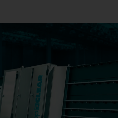
अकेले खड़े हो जाओ
LiTROS Load
LiTROS Load
कच्चे आयामों को हटाने के लिए द
स्थिर LiTROS ग्लास रिमूवल स्ट
विशेष रूप से विकसित किया गया
LiTROS Float Cut-Tilt
LiTROS Float C
Tilt
टिल्टिंग तत्वों के साथ फ्लोट L
ग्लास को काटने और सजाने के लि
कटिंग सिस्टम।
LiTROS एक रैक घूमता है
LiTROS एक रैक घूम
फ्लैट ग्लास के लिए रोटेटेबल ए-
करते समय अधिकतम लचीलापन