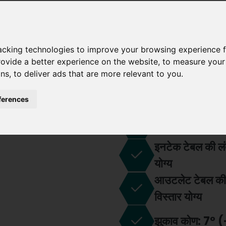
प्रसंस्करण ऊंचा
racking technologies to improve your browsing experience f
ग्लास मोटाई: 4 - 
मशीन.
rovide a better experience on the website
,
to measure your 
ons
,
to deliver ads that are more relevant to you
.
न्यूनतम आयाम: 2
ferences
निर्माण: शीर्ष पर खोल
इनटेक टेबल की लं
योग्य
आउटलेट टेबल की 
विस्तार योग्य
झुकाव कोण: 7° (