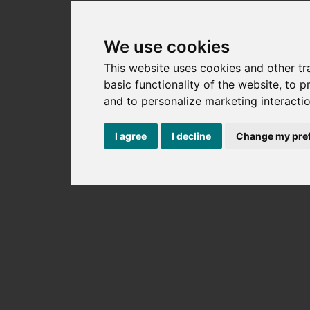
विनिर्देशों
We use cookies
LiTROS टॉपक्लियर स्पेशल
This website uses cookies and other t
यहां आप हमारी सभी प्रासंगिक विशेषताओं को पा सकते हैं 
basic functionality of the website
,
to p
and to personalize marketing interacti
संपर्क करें
I agree
I decline
Change my pre