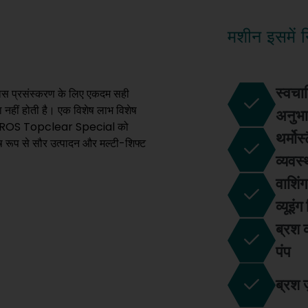
मशीन इसमें नि
स्वचा
ास प्रसंस्करण के लिए एकदम सही
 नहीं होती है। एक विशेष लाभ विशेष
अनुभ
 LiTROS Topclear Special को
थर्मोस
ेष रूप से सौर उत्पादन और मल्टी-शिफ्ट
व्यवस्
वाशिं
व्यूइंग
ब्रश क
पंप
ब्रश ज