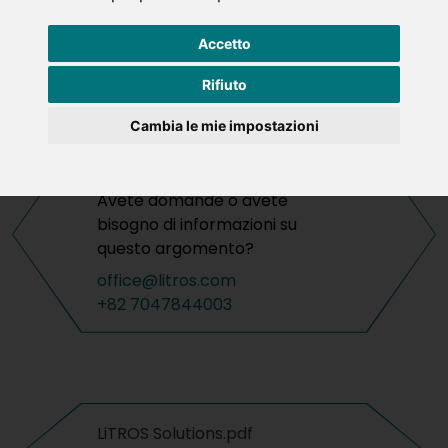
Accetto
Rifiuto
Cambia le mie impostazioni
CONTATTO
Avete domande o avete
bisogno di informazioni su
questo argomento?
office@litros.com
+82 7047844003
LiTROS Solutions.pdf