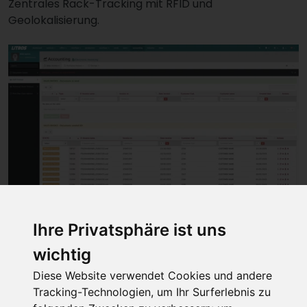
Zentrales Rack-Tracking mit RFID und
Geolokalisierung.
litros:accounting
Ihre Privatsphäre ist uns
wichtig
Diese Website verwendet Cookies und andere
Finanzbuchhaltung und Rechnungswesen, inklusive
Tracking-Technologien, um Ihr Surferlebnis zu
elektronischer Rechnungsstellung.