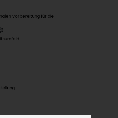
malen Vorbereitung für die
:
itsumfeld
stellung