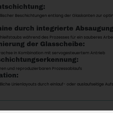
ntschichtung:
lischer Beschichtungen entlang der Glaskanten zur opti
ine durch integrierte Absaugung
hleifstaubs während des Prozesses für ein sauberes Arbe
nierung der Glasscheibe:
erachse in Kombination mit servogesteuertem Antrieb
eschichtungserkennung:
eren und reproduzierbaren Prozessablaufs
ation:
che Linienlayouts durch einlauf- oder auslaufseitige Auf