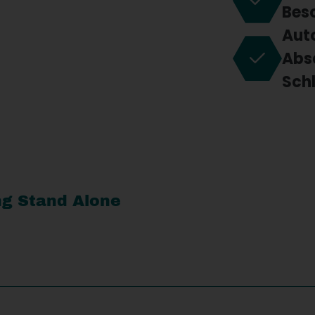
Bes
Aut
Abs
Sch
ng Stand Alone