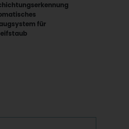
chichtungserkennung
omatisches
augsystem für
leifstaub