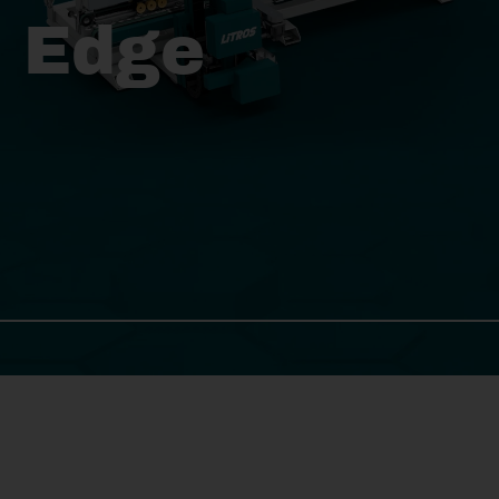
 Edge
LiTROS A Rack Rotating
LiTROS A Rack
Rotating
Rotierbares A-Rack für
Flachglas – maximale
Flexibilität beim Belade