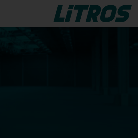
glas.
E
LiTROS Float Cut
LiTROS Float Cut
ionäre
Die zuverlässige
ation
Glasschneideanlage von
LiTROS für das Schneiden
und Entschichten von
ckelt.
Floatglas.
LiTROS Float Break
ut-
LiTROS Float Break
Die LiTROS Anlage zum
manuellen Aufbrechen von
Floatglas-Zuschnitten.
r das
ichten