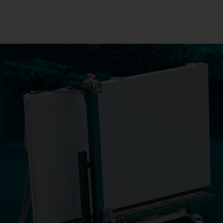
Verarbeitung von Float
STAND ALON
LiTROS Load
LiTROS Load
Die doppelseitige, stat
LiTROS Glasabnahmest
wurde speziell für die
Entnahme von
Rohmaßscheiben entwi
LiTROS Float Cut-Tilt
LiTROS Float C
Tilt
Die LiTROS
Glasschneideanlage fü
Schneiden und Entsch
von Floatglas mit
Kippelementen.