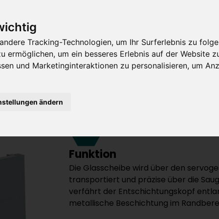
wichtig
andere Tracking-Technologien, um Ihr Surferlebnis zu fol
zu ermöglichen
,
um ein besseres Erlebnis auf der Website z
Perfekt aufei
sen und Marketinginteraktionen zu personalisieren
,
um Anze
Funktion & Ablauf
nstellungen ändern
01
Funktion
Die Glasscheibe wird über den servoge
transportiert und präzise über die Sau
verfährt der Entschichtungskopf entla
metallische Beschichtung im Randbere