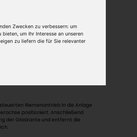
genden Zwecken zu verbessern:
um
u bieten
,
um Ihr Interesse an unseren
nander abgestimmt
igen zu liefern die für Sie relevanter
steuerten Riemenantrieb in die Anlage
gerachse positioniert. Anschließend
ng der Glaskante und entfernt die
ich.