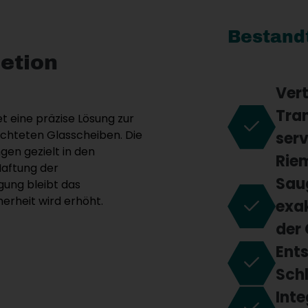
Bestandt
etion
Vert
Tra
et eine präzise Lösung zur
chteten Glasscheiben. Die
ser
gen gezielt in den
Rie
Haftung der
Sau
gung bleibt das
erheit wird erhöht.
exak
der
Ent
Schl
Inte