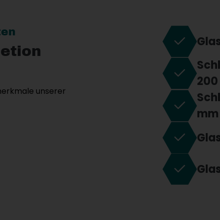
ten
Gla
etion
Sch
200
smerkmale unserer
Schl
mm
Gla
Gla