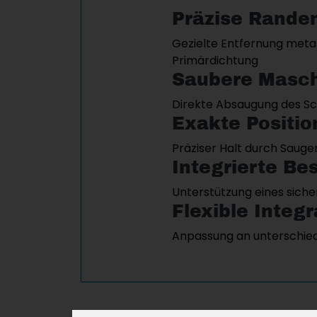
Präzise Rande
Gezielte Entfernung metal
Primärdichtung
Saubere Masch
Direkte Absaugung des Sc
Exakte Positio
Präziser Halt durch Saug
Integrierte B
Unterstützung eines sich
Flexible Integr
Anpassung an unterschiedli