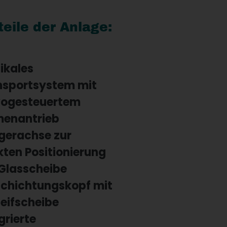
eile der Anlage:
ikales
nsportsystem mit
vogesteuertem
menantrieb
gerachse zur
ten Positionierung
 Glasscheibe
schichtungskopf mit
eifscheibe
grierte